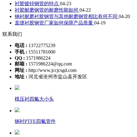
衬胶镀锌钢管的特点
04-23
衬胶耐磨钢管的耐磨性能如何
04-22
钢衬耐磨衬胶钢管与其他耐磨钢管相比有何不同
04-20
直缝衬胶钢管厂家如何保障产品质量
04-19
联系我们
电话 :
13722775239
手机 :
15511781000
QQ :
1571986224
邮箱 :
1571986224@qq.com
网址 :
http://www.jccjcsgd.com
地址 :
河北省沧州市盐山县开发区
模压衬四氟大小头
钢衬PTFE四氟管件