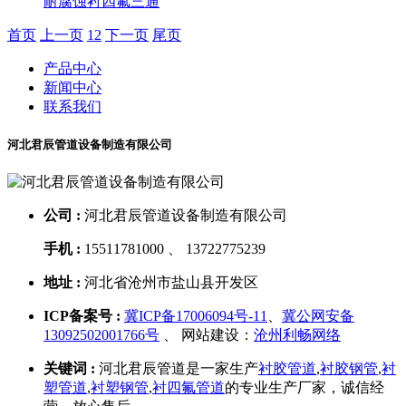
耐腐蚀衬四氟三通
首页
上一页
1
2
下一页
尾页
产品中心
新闻中心
联系我们
河北君辰管道设备制造有限公司
公司 :
河北君辰管道设备制造有限公司
手机 :
15511781000 、 13722775239
地址 :
河北省沧州市盐山县开发区
ICP备案号 :
冀ICP备17006094号-11
、
冀公网安备
13092502001766号
、 网站建设：
沧州利畅网络
关键词 :
河北君辰管道是一家生产
衬胶管道
,
衬胶钢管
,
衬
塑管道
,
衬塑钢管
,
衬四氟管道
的专业生产厂家，诚信经