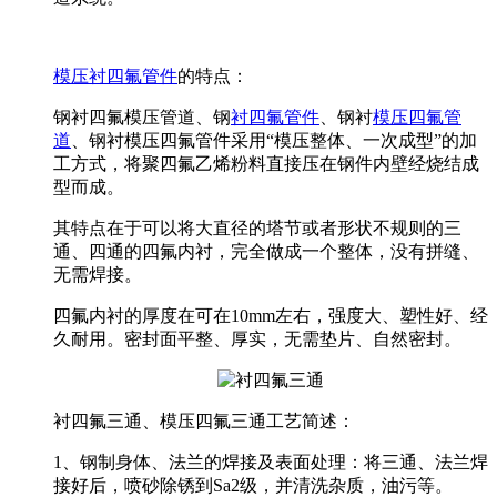
模压衬四氟管件
的特点：
钢衬四氟模压管道、钢
衬四氟管件
、钢衬
模压四氟管
道
、钢衬模压四氟管件采用“模压整体、一次成型”的加
工方式，将聚四氟乙烯粉料直接压在钢件内壁经烧结成
型而成。
其特点在于可以将大直径的塔节或者形状不规则的三
通、四通的四氟内衬，完全做成一个整体，没有拼缝、
无需焊接。
四氟内衬的厚度在可在10mm左右，强度大、塑性好、经
久耐用。密封面平整、厚实，无需垫片、自然密封。
衬四氟三通、模压四氟三通工艺简述：
1、钢制身体、法兰的焊接及表面处理：将三通、法兰焊
接好后，喷砂除锈到Sa2级，并清洗杂质，油污等。