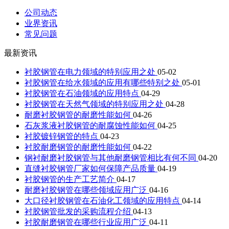
公司动态
业界资讯
常见问题
最新资讯
衬胶钢管在电力领域的特别应用之处
05-02
衬胶钢管在给水领域的应用有哪些特别之处
05-01
衬胶钢管在石油领域的应用特点
04-29
衬胶钢管在天然气领域的特别应用之处
04-28
耐磨衬胶钢管的耐磨性能如何
04-26
石灰浆液衬胶钢管的耐腐蚀性能如何
04-25
衬胶镀锌钢管的特点
04-23
衬胶耐磨钢管的耐磨性能如何
04-22
钢衬耐磨衬胶钢管与其他耐磨钢管相比有何不同
04-20
直缝衬胶钢管厂家如何保障产品质量
04-19
衬胶钢管的生产工艺简介
04-17
耐磨衬胶钢管在哪些领域应用广泛
04-16
大口径衬胶钢管在石油化工领域的应用特点
04-14
衬胶钢管批发的采购流程介绍
04-13
衬胶耐磨钢管在哪些行业应用广泛
04-11