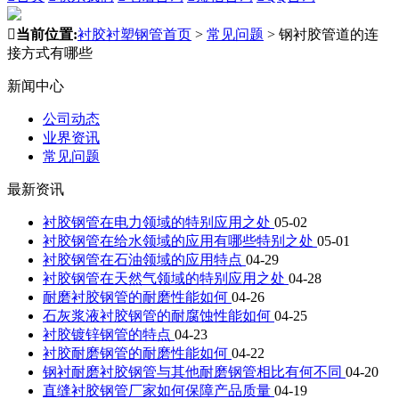

当前位置:
衬胶衬塑钢管首页
>
常见问题
>
钢衬胶管道的连
接方式有哪些
新闻中心
公司动态
业界资讯
常见问题
最新资讯
衬胶钢管在电力领域的特别应用之处
05-02
衬胶钢管在给水领域的应用有哪些特别之处
05-01
衬胶钢管在石油领域的应用特点
04-29
衬胶钢管在天然气领域的特别应用之处
04-28
耐磨衬胶钢管的耐磨性能如何
04-26
石灰浆液衬胶钢管的耐腐蚀性能如何
04-25
衬胶镀锌钢管的特点
04-23
衬胶耐磨钢管的耐磨性能如何
04-22
钢衬耐磨衬胶钢管与其他耐磨钢管相比有何不同
04-20
直缝衬胶钢管厂家如何保障产品质量
04-19