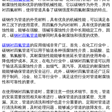
耐腐蚀性能和优异的物理机械性能。它以碳钢作为外壳，并内
衬四氟材料，使得管道具备了碳钢强度和四氟耐腐蚀的特点。
碳钢作为管道的外壳材料，具有优良的机械性能，可以满足各
种工况下的使用需求。而四氟作为内衬材料，具有优异的耐腐
蚀性能，能够在强酸、强碱等腐蚀性介质中长期稳定工作。因
此，碳
钢衬四氟管道
能够同时具备耐腐蚀和强度的优势。
碳钢衬四氟管道
的应用领域非常广泛。首先，在化工行业中，
碳钢衬四氟管道可以用于输送各种强腐蚀性介质，如硫酸、盐
酸、氢氟酸等。其耐腐蚀性能能够有效延长管道的使用寿命，
降低维护成本。其次，在电力行业中，碳钢衬四氟管道可以用
于输送高温腐蚀性介质，如烟气、蒸汽等。其稳定的耐腐蚀性
能能够确保管道的安全运行。此外，碳钢衬四氟管道还广泛应
用于制药、冶金、轻工等行业中，满足这些行业对管道耐腐蚀
性和可靠性的要求。
在使用钢衬四氟管道时，需要注意一些技术细节。首先，管道
的安装需要按照相关标准进行，确保管道的连接紧密、无泄
漏。其次，管道的清洗和维护也是十分重要的。定期对管道进
行清洗和检测，及时处理问题，能够减少管道的故障发生。此