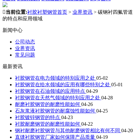

当前位置:
衬胶衬塑钢管首页
>
业界资讯
>
碳钢衬四氟管道
的特点和应用领域
新闻中心
公司动态
业界资讯
常见问题
最新资讯
衬胶钢管在电力领域的特别应用之处
05-02
衬胶钢管在给水领域的应用有哪些特别之处
05-01
衬胶钢管在石油领域的应用特点
04-29
衬胶钢管在天然气领域的特别应用之处
04-28
耐磨衬胶钢管的耐磨性能如何
04-26
石灰浆液衬胶钢管的耐腐蚀性能如何
04-25
衬胶镀锌钢管的特点
04-23
衬胶耐磨钢管的耐磨性能如何
04-22
钢衬耐磨衬胶钢管与其他耐磨钢管相比有何不同
04-20
直缝衬胶钢管厂家如何保障产品质量
04-19