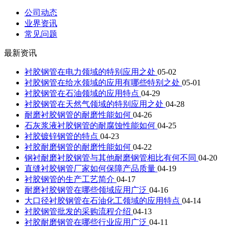
公司动态
业界资讯
常见问题
最新资讯
衬胶钢管在电力领域的特别应用之处
05-02
衬胶钢管在给水领域的应用有哪些特别之处
05-01
衬胶钢管在石油领域的应用特点
04-29
衬胶钢管在天然气领域的特别应用之处
04-28
耐磨衬胶钢管的耐磨性能如何
04-26
石灰浆液衬胶钢管的耐腐蚀性能如何
04-25
衬胶镀锌钢管的特点
04-23
衬胶耐磨钢管的耐磨性能如何
04-22
钢衬耐磨衬胶钢管与其他耐磨钢管相比有何不同
04-20
直缝衬胶钢管厂家如何保障产品质量
04-19
衬胶钢管的生产工艺简介
04-17
耐磨衬胶钢管在哪些领域应用广泛
04-16
大口径衬胶钢管在石油化工领域的应用特点
04-14
衬胶钢管批发的采购流程介绍
04-13
衬胶耐磨钢管在哪些行业应用广泛
04-11