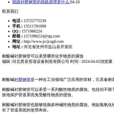
脱硫衬胶钢管的脱硫原理是什么
04-10
联系我们
电话 :
13722775239
手机 :
15511781000
QQ :
1571986224
邮箱 :
1571986224@qq.com
网址 :
http://www.jccjcsgd.com
地址 :
河北省沧州市盐山县开发区
耐酸碱衬胶钢管可以承受哪些化学物质的腐蚀
编辑 :河北君辰管道设备制造有限公司
时间 : 2024-04-02
浏览量 :
耐酸碱
衬胶钢管
是一种在工业领域广泛应用的管材，它具备耐
耐酸碱衬胶钢管可以承受一系列酸性物质的腐蚀。包括但不限
效地保护管道系统免受酸性物质的侵蚀。
耐酸碱衬胶钢管也能够抵御多种碱性物质的腐蚀。例如氢氧化
长了管道系统的使用寿命。