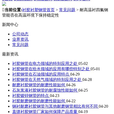

当前位置:
衬胶衬塑钢管首页
>
常见问题
>
耐高温衬四氟钢
管能否在高温环境下保持稳定性
新闻中心
公司动态
业界资讯
常见问题
最新资讯
衬胶钢管在电力领域的特别应用之处
05-02
衬胶钢管在给水领域的应用有哪些特别之处
05-01
衬胶钢管在石油领域的应用特点
04-29
衬胶钢管在天然气领域的特别应用之处
04-28
耐磨衬胶钢管的耐磨性能如何
04-26
石灰浆液衬胶钢管的耐腐蚀性能如何
04-25
衬胶镀锌钢管的特点
04-23
衬胶耐磨钢管的耐磨性能如何
04-22
钢衬耐磨衬胶钢管与其他耐磨钢管相比有何不同
04-20
直缝衬胶钢管厂家如何保障产品质量
04-19