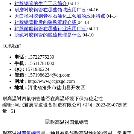
衬胶钢管的生产工艺简介
04-17
耐磨衬胶钢管在哪些领域应用广泛
04-16
大口径衬胶钢管在石油化工领域的应用特点
04-14
衬胶钢管批发的采购流程介绍
04-13
衬胶耐磨钢管在哪些行业应用广泛
04-11
脱硫衬胶钢管的脱硫原理是什么
04-10
联系我们
电话 :
13722775239
手机 :
15511781000
QQ :
1571986224
邮箱 :
1571986224@qq.com
网址 :
http://www.jccjcsgd.com
地址 :
河北省沧州市盐山县开发区
耐高温衬四氟钢管能否在高温环境下保持稳定性
编辑 :河北君辰管道设备制造有限公司
时间 : 2023-09-07
浏览
量 : 51
耐高温
衬四氟钢管
是一种具有良好耐高温性能的管材，常用于