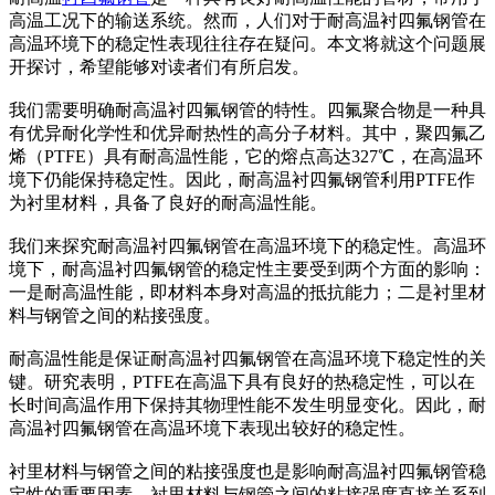
高温工况下的输送系统。然而，人们对于耐高温衬四氟钢管在
高温环境下的稳定性表现往往存在疑问。本文将就这个问题展
开探讨，希望能够对读者们有所启发。
我们需要明确耐高温衬四氟钢管的特性。四氟聚合物是一种具
有优异耐化学性和优异耐热性的高分子材料。其中，聚四氟乙
烯（PTFE）具有耐高温性能，它的熔点高达327℃，在高温环
境下仍能保持稳定性。因此，耐高温衬四氟钢管利用PTFE作
为衬里材料，具备了良好的耐高温性能。
我们来探究耐高温衬四氟钢管在高温环境下的稳定性。高温环
境下，耐高温衬四氟钢管的稳定性主要受到两个方面的影响：
一是耐高温性能，即材料本身对高温的抵抗能力；二是衬里材
料与钢管之间的粘接强度。
耐高温性能是保证耐高温衬四氟钢管在高温环境下稳定性的关
键。研究表明，PTFE在高温下具有良好的热稳定性，可以在
长时间高温作用下保持其物理性能不发生明显变化。因此，耐
高温衬四氟钢管在高温环境下表现出较好的稳定性。
衬里材料与钢管之间的粘接强度也是影响耐高温衬四氟钢管稳
定性的重要因素。衬里材料与钢管之间的粘接强度直接关系到