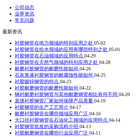
公司动态
业界资讯
常见问题
最新资讯
衬胶钢管在电力领域的特别应用之处
05-02
衬胶钢管在给水领域的应用有哪些特别之处
05-01
衬胶钢管在石油领域的应用特点
04-29
衬胶钢管在天然气领域的特别应用之处
04-28
耐磨衬胶钢管的耐磨性能如何
04-26
石灰浆液衬胶钢管的耐腐蚀性能如何
04-25
衬胶镀锌钢管的特点
04-23
衬胶耐磨钢管的耐磨性能如何
04-22
钢衬耐磨衬胶钢管与其他耐磨钢管相比有何不同
04-20
直缝衬胶钢管厂家如何保障产品质量
04-19
衬胶钢管的生产工艺简介
04-17
耐磨衬胶钢管在哪些领域应用广泛
04-16
大口径衬胶钢管在石油化工领域的应用特点
04-14
衬胶钢管批发的采购流程介绍
04-13
衬胶耐磨钢管在哪些行业应用广泛
04-11