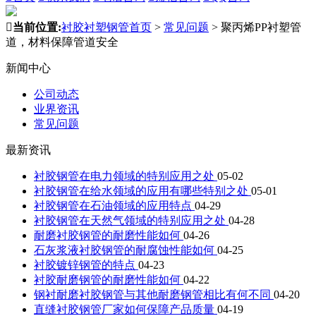

当前位置:
衬胶衬塑钢管首页
>
常见问题
>
聚丙烯PP衬塑管
道，材料保障管道安全
新闻中心
公司动态
业界资讯
常见问题
最新资讯
衬胶钢管在电力领域的特别应用之处
05-02
衬胶钢管在给水领域的应用有哪些特别之处
05-01
衬胶钢管在石油领域的应用特点
04-29
衬胶钢管在天然气领域的特别应用之处
04-28
耐磨衬胶钢管的耐磨性能如何
04-26
石灰浆液衬胶钢管的耐腐蚀性能如何
04-25
衬胶镀锌钢管的特点
04-23
衬胶耐磨钢管的耐磨性能如何
04-22
钢衬耐磨衬胶钢管与其他耐磨钢管相比有何不同
04-20
直缝衬胶钢管厂家如何保障产品质量
04-19