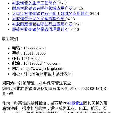
衬胶钢管的生产工艺简介
04-17
耐磨衬胶钢管在哪些领域应用广泛
04-16
大口径衬胶钢管在石油化工领域的应用特点
04-14
衬胶钢管批发的采购流程介绍
04-13
衬胶耐磨钢管在哪些行业应用广泛
04-11
脱硫衬胶钢管的脱硫原理是什么
04-10
联系我们
电话 :
13722775239
手机 :
15511781000
QQ :
1571986224
邮箱 :
1571986224@qq.com
网址 :
http://www.jccjcsgd.com
地址 :
河北省沧州市盐山县开发区
聚丙烯PP衬塑管道，材料保障管道安全
编辑 :河北君辰管道设备制造有限公司
时间 : 2023-08-13
浏览
量 : 65
作为一种高性能塑料管道，聚丙烯PP
衬塑管道
因其优越的耐
腐蚀性能、强度和可靠性，逐渐成为工业、化工、航天、石