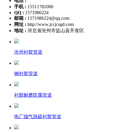
电话 :
手机 :
15511781000
QQ :
1571986224
邮箱 :
1571986224@qq.com
网址 :
http://www.jccjcsgd.com
地址 :
河北省沧州市盐山县开发区
沧州衬胶管道
钢衬胶管道
衬胶耐磨防腐管道
电厂烟气脱硫衬胶管道