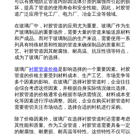
可以有效地防止管道内部因流体介质的腐蚀而引起的损
坏，提高了管道的使用寿命和安全性能。因此，衬胶管
道广泛应用于化工厂、电力厂、冶金工业等领域。
在玻璃厂中，衬胶管道的应用尤为重要。玻璃厂作为生
产玻璃制品的重要场所，需要大量的管道来输送原材料
和产成品。而对于玻璃制品的生产来说，需要使用一系
列具有特殊材质和性能的管道来确保制品的质量和工
艺。衬胶管道因其耐腐蚀、耐高温、抗压性强等特点，
成为了玻璃厂的选择。
玻璃厂
衬胶管道价格
是影响选择的一个重要因素。衬胶
管道的价格主要受到材料成本、生产工艺、市场竞争等
多个因素的影响。在玻璃厂选择衬胶管道时，企业往往
会综合考虑这些因素，并根据自身实际情况做出选择。
衬胶管道的价格通常会根据市场供需情况、材料成本变
化等因素进行浮动调整。因此，企业在购买衬胶管道时
需要密切关注市场动态，选择合适的时机进行采购。
除了价格因素外，玻璃厂在选择衬胶管道时还需要考虑
其性能和质量。作为工业管道，衬胶管道需要具备一定
的耐腐蚀、耐磨损、耐高温等特性。这些特性不仅可以