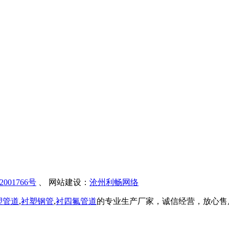
001766号
、 网站建设：
沧州利畅网络
塑管道
,
衬塑钢管
,
衬四氟管道
的专业生产厂家，诚信经营，放心售