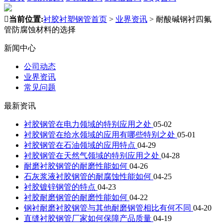

当前位置:
衬胶衬塑钢管首页
>
业界资讯
>
耐酸碱钢衬四氟
管防腐蚀材料的选择
新闻中心
公司动态
业界资讯
常见问题
最新资讯
衬胶钢管在电力领域的特别应用之处
05-02
衬胶钢管在给水领域的应用有哪些特别之处
05-01
衬胶钢管在石油领域的应用特点
04-29
衬胶钢管在天然气领域的特别应用之处
04-28
耐磨衬胶钢管的耐磨性能如何
04-26
石灰浆液衬胶钢管的耐腐蚀性能如何
04-25
衬胶镀锌钢管的特点
04-23
衬胶耐磨钢管的耐磨性能如何
04-22
钢衬耐磨衬胶钢管与其他耐磨钢管相比有何不同
04-20
直缝衬胶钢管厂家如何保障产品质量
04-19