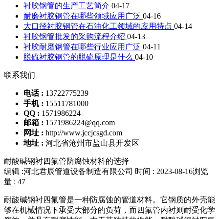
衬胶钢管的生产工艺简介
04-17
耐磨衬胶钢管在哪些领域应用广泛
04-16
大口径衬胶钢管在石油化工领域的应用特点
04-14
衬胶钢管批发的采购流程介绍
04-13
衬胶耐磨钢管在哪些行业应用广泛
04-11
脱硫衬胶钢管的脱硫原理是什么
04-10
联系我们
电话 :
13722775239
手机 :
15511781000
QQ :
1571986224
邮箱 :
1571986224@qq.com
网址 :
http://www.jccjcsgd.com
地址 :
河北省沧州市盐山县开发区
耐酸碱钢衬四氟管防腐蚀材料的选择
编辑 :河北君辰管道设备制造有限公司
时间 : 2023-08-16
浏览
量 : 47
耐酸碱钢衬四氟管是一种防腐蚀的管道材料。它钢质的外壳能
够在机械情况下承受大部分的负荷，而四氟管内衬则耐受化学