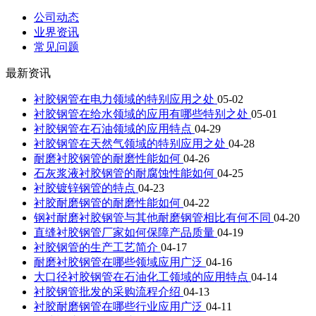
公司动态
业界资讯
常见问题
最新资讯
衬胶钢管在电力领域的特别应用之处
05-02
衬胶钢管在给水领域的应用有哪些特别之处
05-01
衬胶钢管在石油领域的应用特点
04-29
衬胶钢管在天然气领域的特别应用之处
04-28
耐磨衬胶钢管的耐磨性能如何
04-26
石灰浆液衬胶钢管的耐腐蚀性能如何
04-25
衬胶镀锌钢管的特点
04-23
衬胶耐磨钢管的耐磨性能如何
04-22
钢衬耐磨衬胶钢管与其他耐磨钢管相比有何不同
04-20
直缝衬胶钢管厂家如何保障产品质量
04-19
衬胶钢管的生产工艺简介
04-17
耐磨衬胶钢管在哪些领域应用广泛
04-16
大口径衬胶钢管在石油化工领域的应用特点
04-14
衬胶钢管批发的采购流程介绍
04-13
衬胶耐磨钢管在哪些行业应用广泛
04-11