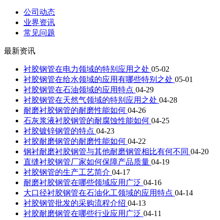
公司动态
业界资讯
常见问题
最新资讯
衬胶钢管在电力领域的特别应用之处
05-02
衬胶钢管在给水领域的应用有哪些特别之处
05-01
衬胶钢管在石油领域的应用特点
04-29
衬胶钢管在天然气领域的特别应用之处
04-28
耐磨衬胶钢管的耐磨性能如何
04-26
石灰浆液衬胶钢管的耐腐蚀性能如何
04-25
衬胶镀锌钢管的特点
04-23
衬胶耐磨钢管的耐磨性能如何
04-22
钢衬耐磨衬胶钢管与其他耐磨钢管相比有何不同
04-20
直缝衬胶钢管厂家如何保障产品质量
04-19
衬胶钢管的生产工艺简介
04-17
耐磨衬胶钢管在哪些领域应用广泛
04-16
大口径衬胶钢管在石油化工领域的应用特点
04-14
衬胶钢管批发的采购流程介绍
04-13
衬胶耐磨钢管在哪些行业应用广泛
04-11