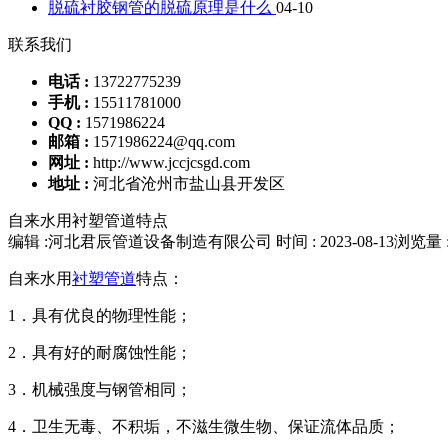
脱硫衬胶钢管的脱硫原理是什么
04-10
联系我们
电话 :
13722775239
手机 :
15511781000
QQ :
1571986224
邮箱 :
1571986224@qq.com
网址 :
http://www.jccjcsgd.com
地址 :
河北省沧州市盐山县开发区
自来水用衬塑管道特点
编辑 :河北君辰管道设备制造有限公司
时间 : 2023-08-13
浏览量 :
自来水用
衬塑管道
特点：
1．具有优良的物理性能；
2．具有好的耐腐蚀性能；
3．机械强度与钢管相同；
4．卫生无毒、不积垢，不滋生微生物、保证流体品质；