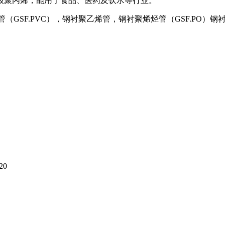
级聚丙烯，能用于食品、医药及饮水等行业。
GSF.PVC），钢衬聚乙烯管，钢衬聚烯烃管（GSF.PO）钢衬
20