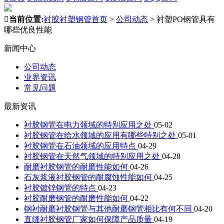

当前位置:
衬胶衬塑钢管首页
>
公司动态
>
衬塑PO钢管具有
哪些优良性能
新闻中心
公司动态
业界资讯
常见问题
最新资讯
衬胶钢管在电力领域的特别应用之处
05-02
衬胶钢管在给水领域的应用有哪些特别之处
05-01
衬胶钢管在石油领域的应用特点
04-29
衬胶钢管在天然气领域的特别应用之处
04-28
耐磨衬胶钢管的耐磨性能如何
04-26
石灰浆液衬胶钢管的耐腐蚀性能如何
04-25
衬胶镀锌钢管的特点
04-23
衬胶耐磨钢管的耐磨性能如何
04-22
钢衬耐磨衬胶钢管与其他耐磨钢管相比有何不同
04-20
直缝衬胶钢管厂家如何保障产品质量
04-19