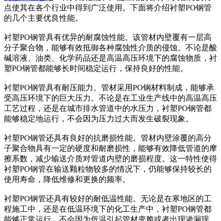
点使其在各个行业中得到广泛使用。下面将介绍衬塑PO钢管
的几个主要优良性能。
衬塑PO钢管具有优异的耐腐蚀性能。该管材内壁覆有一层高
分子聚合物，能够有效抵御各种腐蚀性介质的侵蚀。不论是酸
碱溶液、油类、化学药品还是高温高压环境下的腐蚀物质，衬
塑PO钢管都能够长时间稳定运行，保持良好的性能。
衬塑PO钢管具有耐压能力。管材采用PO钢材料制成，能够承
受高压环境下的巨大压力。不论是在工业生产线中的高温高压
工艺过程，还是在城市排水管道中的水压力，衬塑PO钢管都
能够稳定地运行，不会因为压力过大而发生破裂现象。
衬塑PO钢管还具有良好的抗磨损性能。管材内壁涂覆的高分
子聚合物具有一定的硬度和耐磨损性，能够有效降低管道的摩
擦系数，减少输送介质对管道内壁的磨损程度。这一特性使得
衬塑PO钢管在输送颗粒物较多的情况下，仍能够保持较长的
使用寿命，降低维修和更换的频率。
衬塑PO钢管还具有较好的耐低温性能。无论是在寒地区的工
程施工中，还是在低温环境下的化工生产中，衬塑PO钢管都
能够正常运行，不会因为低温引起管材变脆或者出现渗漏现