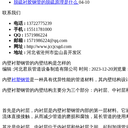
脱硫衬胶钢管的脱硫原理是什么
04-10
联系我们
电话 :
13722775239
手机 :
15511781000
QQ :
1571986224
邮箱 :
1571986224@qq.com
网址 :
http://www.jccjcsgd.com
地址 :
河北省沧州市盐山县开发区
内壁衬塑钢管的内壁结构是怎样的
编辑 :河北君辰管道设备制造有限公司
时间 : 2023-12-20
浏览量 :
内壁
衬塑钢管
是一种具有优异性能的管道材料，其内壁结构设
内壁衬塑钢管的内壁结构主要分为三个部分：内衬层、中衬层
首先是内衬层，内衬层是内壁衬塑钢管内部的第一层材料。它通
流体直接接触，从而减少管道的磨损和腐蚀，延长管道的使用
其次是中衬层，中衬层位于内衬层和外衬层之间，起到加强管