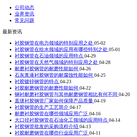
公司动态
业界资讯
常见问题
最新资讯
衬胶钢管在电力领域的特别应用之处
05-02
衬胶钢管在给水领域的应用有哪些特别之处
05-01
衬胶钢管在石油领域的应用特点
04-29
衬胶钢管在天然气领域的特别应用之处
04-28
耐磨衬胶钢管的耐磨性能如何
04-26
石灰浆液衬胶钢管的耐腐蚀性能如何
04-25
衬胶镀锌钢管的特点
04-23
衬胶耐磨钢管的耐磨性能如何
04-22
钢衬耐磨衬胶钢管与其他耐磨钢管相比有何不同
04-20
直缝衬胶钢管厂家如何保障产品质量
04-19
衬胶钢管的生产工艺简介
04-17
耐磨衬胶钢管在哪些领域应用广泛
04-16
大口径衬胶钢管在石油化工领域的应用特点
04-14
衬胶钢管批发的采购流程介绍
04-13
衬胶耐磨钢管在哪些行业应用广泛
04-11