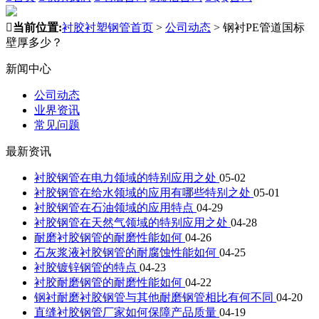

当前位置:
衬胶衬塑钢管首页
>
公司动态
>
钢衬PE管道国标
壁厚多少？
新闻中心
公司动态
业界资讯
常见问题
最新资讯
衬胶钢管在电力领域的特别应用之处
05-02
衬胶钢管在给水领域的应用有哪些特别之处
05-01
衬胶钢管在石油领域的应用特点
04-29
衬胶钢管在天然气领域的特别应用之处
04-28
耐磨衬胶钢管的耐磨性能如何
04-26
石灰浆液衬胶钢管的耐腐蚀性能如何
04-25
衬胶镀锌钢管的特点
04-23
衬胶耐磨钢管的耐磨性能如何
04-22
钢衬耐磨衬胶钢管与其他耐磨钢管相比有何不同
04-20
直缝衬胶钢管厂家如何保障产品质量
04-19