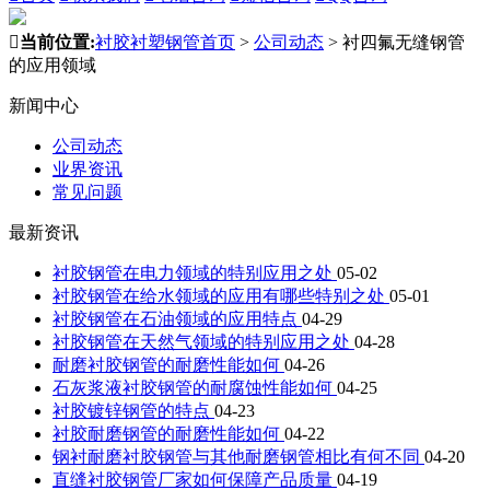

当前位置:
衬胶衬塑钢管首页
>
公司动态
>
衬四氟无缝钢管
的应用领域
新闻中心
公司动态
业界资讯
常见问题
最新资讯
衬胶钢管在电力领域的特别应用之处
05-02
衬胶钢管在给水领域的应用有哪些特别之处
05-01
衬胶钢管在石油领域的应用特点
04-29
衬胶钢管在天然气领域的特别应用之处
04-28
耐磨衬胶钢管的耐磨性能如何
04-26
石灰浆液衬胶钢管的耐腐蚀性能如何
04-25
衬胶镀锌钢管的特点
04-23
衬胶耐磨钢管的耐磨性能如何
04-22
钢衬耐磨衬胶钢管与其他耐磨钢管相比有何不同
04-20
直缝衬胶钢管厂家如何保障产品质量
04-19