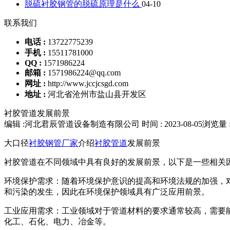
脱硫衬胶钢管的脱硫原理是什么
04-10
联系我们
电话 :
13722775239
手机 :
15511781000
QQ :
1571986224
邮箱 :
1571986224@qq.com
网址 :
http://www.jccjcsgd.com
地址 :
河北省沧州市盐山县开发区
衬胶管道发展前景
编辑 :河北君辰管道设备制造有限公司
时间 : 2023-08-05
浏览量 :
大口径
衬胶钢管厂家
介绍
衬胶管道
发展前景
衬胶管道在不同领域中具有良好的发展前景，以下是一些相关
环境保护需求：随着环境保护意识的提高和环境法规的加强，
和污染的发生，因此在环境保护领域具有广泛应用前景。
工业应用需求：工业领域对于管道材料的要求通常较高，需要
化工、石化、电力、冶金等。