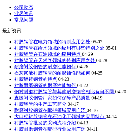
公司动态
业界资讯
常见问题
最新资讯
衬胶钢管在电力领域的特别应用之处
05-02
衬胶钢管在给水领域的应用有哪些特别之处
05-01
衬胶钢管在石油领域的应用特点
04-29
衬胶钢管在天然气领域的特别应用之处
04-28
耐磨衬胶钢管的耐磨性能如何
04-26
石灰浆液衬胶钢管的耐腐蚀性能如何
04-25
衬胶镀锌钢管的特点
04-23
衬胶耐磨钢管的耐磨性能如何
04-22
钢衬耐磨衬胶钢管与其他耐磨钢管相比有何不同
04-20
直缝衬胶钢管厂家如何保障产品质量
04-19
衬胶钢管的生产工艺简介
04-17
耐磨衬胶钢管在哪些领域应用广泛
04-16
大口径衬胶钢管在石油化工领域的应用特点
04-14
衬胶钢管批发的采购流程介绍
04-13
衬胶耐磨钢管在哪些行业应用广泛
04-11