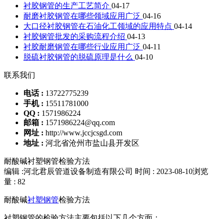
衬胶钢管的生产工艺简介
04-17
耐磨衬胶钢管在哪些领域应用广泛
04-16
大口径衬胶钢管在石油化工领域的应用特点
04-14
衬胶钢管批发的采购流程介绍
04-13
衬胶耐磨钢管在哪些行业应用广泛
04-11
脱硫衬胶钢管的脱硫原理是什么
04-10
联系我们
电话 :
13722775239
手机 :
15511781000
QQ :
1571986224
邮箱 :
1571986224@qq.com
网址 :
http://www.jccjcsgd.com
地址 :
河北省沧州市盐山县开发区
耐酸碱衬塑钢管检验方法
编辑 :河北君辰管道设备制造有限公司
时间 : 2023-08-10
浏览
量 : 82
耐酸碱
衬塑钢管
检验方法
衬塑钢管的检验方法主要包括以下几个方面：